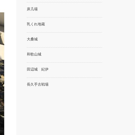
床几場
乳くれ地蔵
大桑城
和歌山城
田辺城 紀伊
長久手古戦場