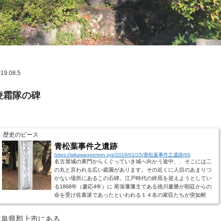
19.08.5
凌霜隊の碑
歴史のピース
青松葉事件之遺跡
https://isikawagoemon.xyz/2019/01/25/青松葉事件之遺跡/00
名古屋城の東門からくぐっていき城へ向かう途中、、そこには二
の丸と言われる広い庭園があります。その近くに人目のあまりつ
かない場所にあるこの石碑。江戸時代の終焉を迎えようとしてい
る1868年（慶応4年）に 尾張藩藩主である徳川慶勝が朝廷からの
命を受け佐幕派であったといわれる１４名の家臣たちが突如斬
首、切腹させられます。 その処罰を受けた中心人物が尾張藩家老
であった渡辺在綱。青松葉とは彼の号？異名？だそうです。 、、
岐阜県郡上市にある
かつて「槍の半蔵」として戦国の時代から徳川家康に仕えて 徳川