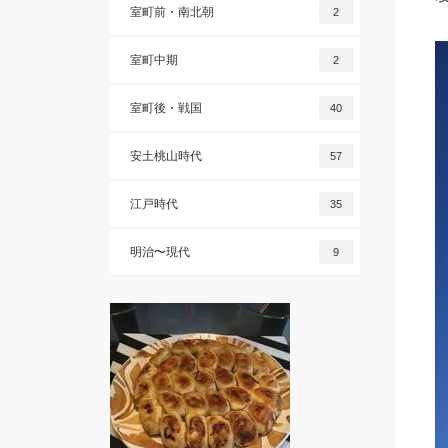
室町前・南北朝
2
室町中期
2
室町後・戦国
40
安土桃山時代
57
江戸時代
35
明治〜現代
9