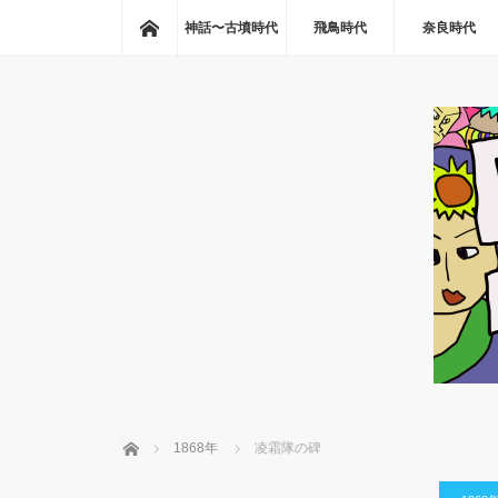
ホーム
神話〜古墳時代
飛鳥時代
奈良時代
ホーム
1868年
凌霜隊の碑