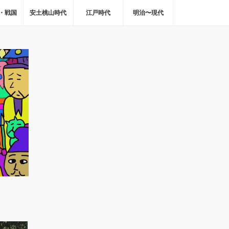
・戦国
安土桃山時代
江戸時代
明治〜現代