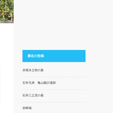
最近の投稿
赤堀水之助の墓
石井兄弟 亀山敵討遺跡
石井三之丞の墓
岩崎城