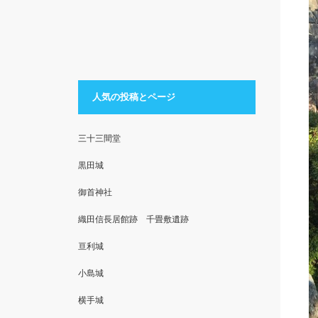
人気の投稿とページ
三十三間堂
黒田城
御首神社
織田信長居館跡 千畳敷遺跡
亘利城
小島城
横手城