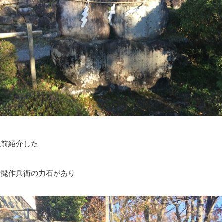
以前紹介した
赤髭作兵衛の力石があり