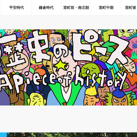
平安時代
鎌倉時代
室町前・南北朝
室町中期
室町後