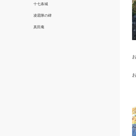
十七条城
凌霜隊の碑
真田庵