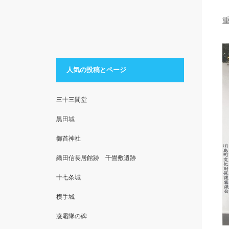
人気の投稿とページ
三十三間堂
黒田城
御首神社
織田信長居館跡 千畳敷遺跡
十七条城
横手城
凌霜隊の碑