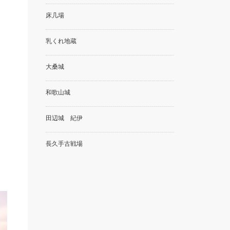
床几場
乳くれ地蔵
大桑城
和歌山城
田辺城 紀伊
長久手古戦場