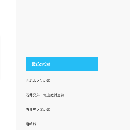
最近の投稿
赤堀水之助の墓
石井兄弟 亀山敵討遺跡
石井三之丞の墓
岩崎城