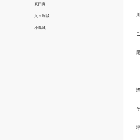
真田庵
久々利城
小島城