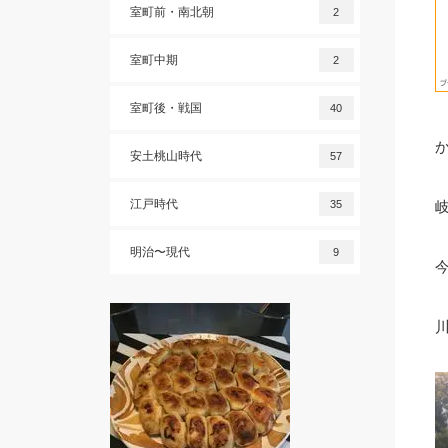
室町前・南北朝
2
室町中期
2
室町後・戦国
40
安土桃山時代
57
江戸時代
35
明治〜現代
9