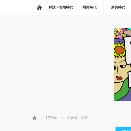
ホーム
神話〜古墳時代
飛鳥時代
奈良時代
ホーム
1590年
松倉城 尾張