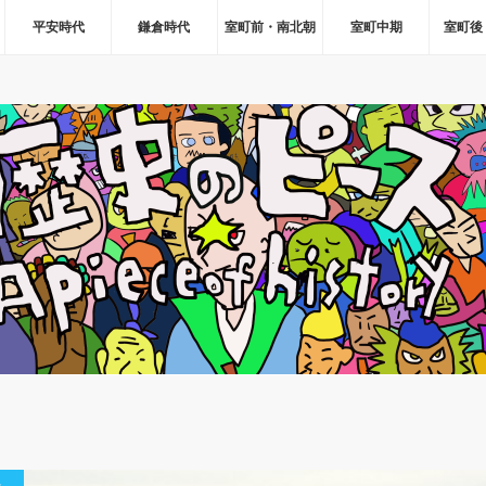
平安時代
鎌倉時代
室町前・南北朝
室町中期
室町後