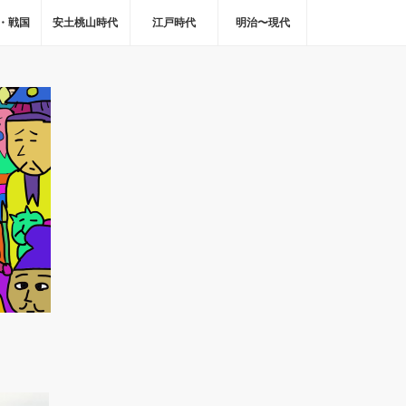
・戦国
安土桃山時代
江戸時代
明治〜現代