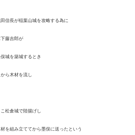
織田信長が稲葉山城を攻略する為に
木下藤吉郎が
墨俣城を築城するとき
川から木材を流し
ここ松倉城で陸揚げし
木材を組み立ててから墨俣に送ったという