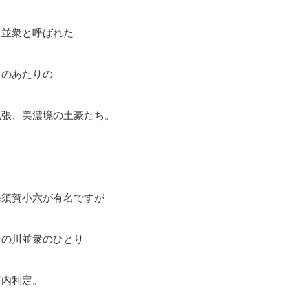
川並衆と呼ばれた
このあたりの
尾張、美濃境の土豪たち。
蜂須賀小六が有名ですが
その川並衆のひとり
坪内利定。