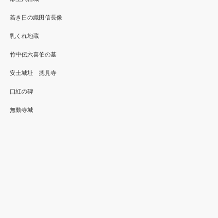
若き日の織田信長像
乳くれ地蔵
竹中伝六喜伯の墓
安土城址 摠見寺
口紅の碑
無動寺城