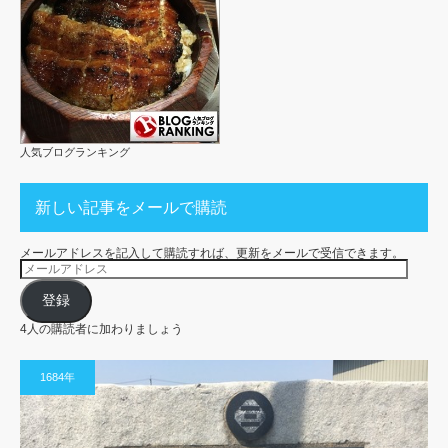
人気ブログランキング
新しい記事をメールで購読
メールアドレスを記入して購読すれば、更新をメールで受信できます。
メ
ー
ル
ア
登録
ド
レ
4人の購読者に加わりましょう
ス
1684年