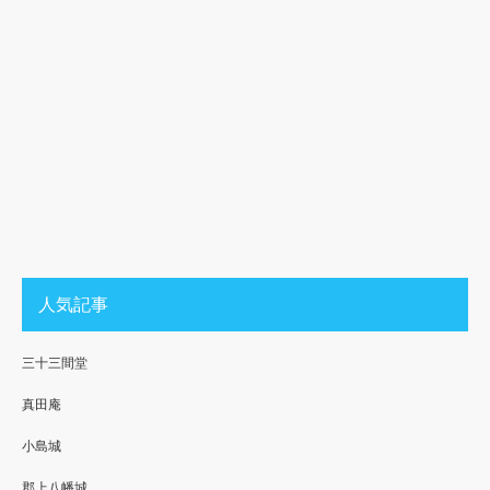
人気記事
三十三間堂
真田庵
小島城
郡上八幡城