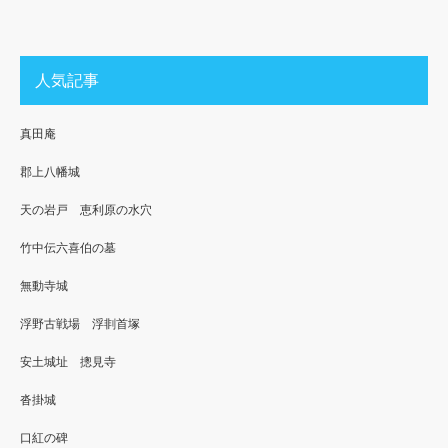
人気記事
真田庵
郡上八幡城
天の岩戸 恵利原の水穴
竹中伝六喜伯の墓
無動寺城
浮野古戦場 浮剕首塚
安土城址 摠見寺
沓掛城
口紅の碑