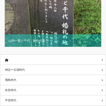
山内一豊と千代 婚礼の地
神話〜古墳時代
飛鳥時代
奈良時代
平安時代