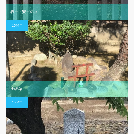
春王・安王の墓
1544年
土岐塚
1584年