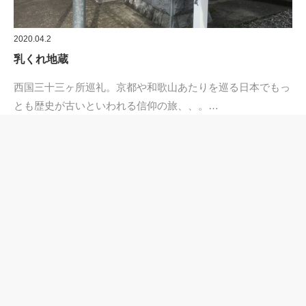
2020.04.2
乳くれ地蔵
西国三十三ヶ所巡礼。京都や和歌山あたりを巡る日本でもっ
とも歴史が古いといわれる信仰の旅、、。…