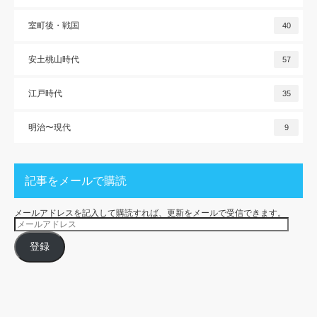
室町後・戦国
40
安土桃山時代
57
江戸時代
35
明治〜現代
9
記事をメールで購読
メールアドレスを記入して購読すれば、更新をメールで受信できます。
メ
ー
ル
ア
登録
ド
レ
ス