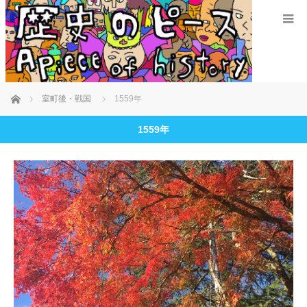
ホーム
室町後・戦国
1559年
1559年