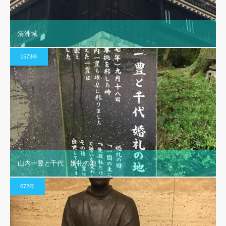
清洲城
1573年
山内一豊と千代 婚礼の地
672年