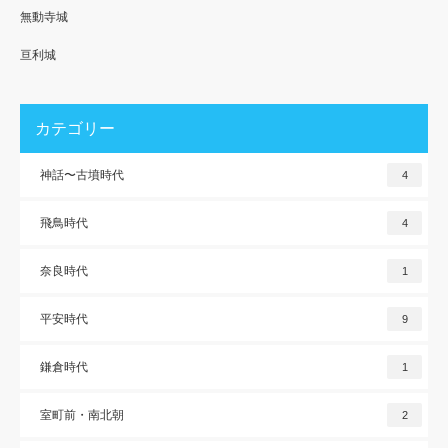
無動寺城
亘利城
カテゴリー
神話〜古墳時代
4
飛鳥時代
4
奈良時代
1
平安時代
9
鎌倉時代
1
室町前・南北朝
2