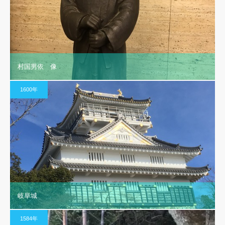
村国男依 像
1600年
岐阜城
1584年