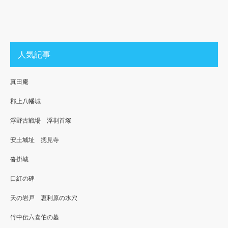
人気記事
真田庵
郡上八幡城
浮野古戦場 浮剕首塚
安土城址 摠見寺
沓掛城
口紅の碑
天の岩戸 恵利原の水穴
竹中伝六喜伯の墓