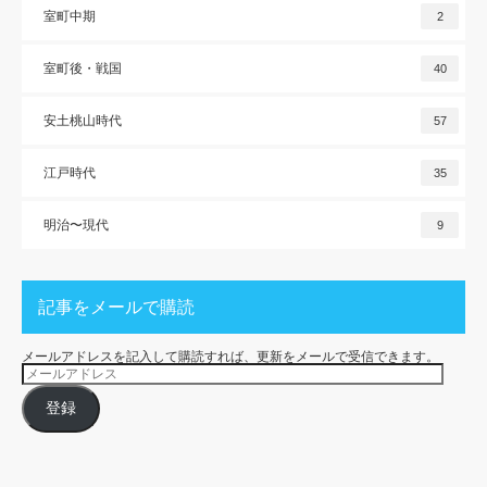
室町中期
2
室町後・戦国
40
安土桃山時代
57
江戸時代
35
明治〜現代
9
記事をメールで購読
メールアドレスを記入して購読すれば、更新をメールで受信できます。
メ
ー
ル
ア
登録
ド
レ
ス