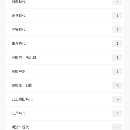
飛鳥時代
4
奈良時代
1
平安時代
9
鎌倉時代
1
室町前・南北朝
2
室町中期
2
室町後・戦国
40
安土桃山時代
57
江戸時代
35
明治〜現代
9