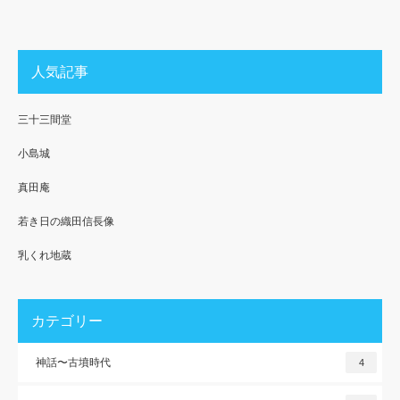
人気記事
三十三間堂
小島城
真田庵
若き日の織田信長像
乳くれ地蔵
カテゴリー
神話〜古墳時代
4