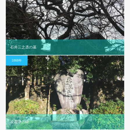
石井三之丞の墓
1868年
凌霜隊の碑