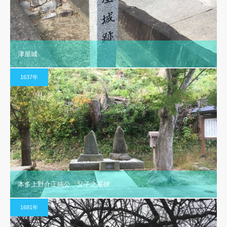
津屋城
1637年
本多上野介正純公 父子之墓碑
1681年