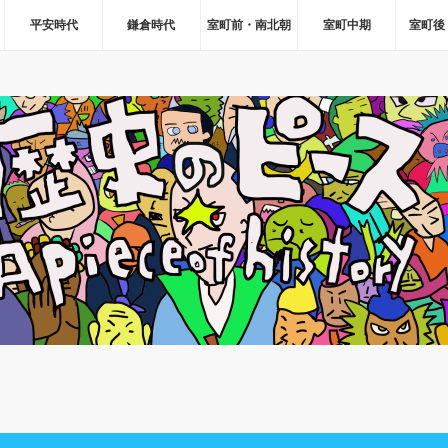
平安時代
鎌倉時代
室町前・南北朝
室町中期
室町後