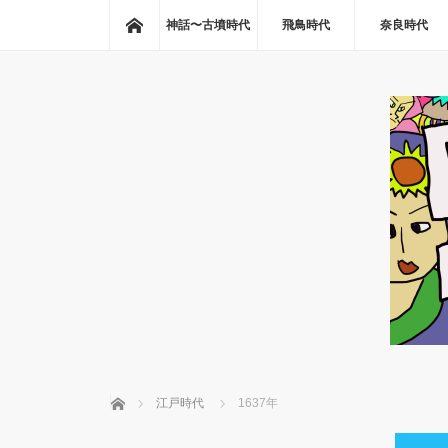
ホーム
神話〜古墳時代
飛鳥時代
奈良時代
ホーム
江戸時代
1637年