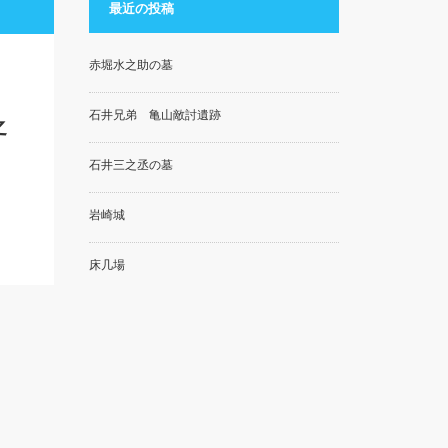
最近の投稿
赤堀水之助の墓
石井兄弟 亀山敵討遺跡
之
石井三之丞の墓
岩崎城
床几場