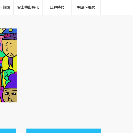
・戦国
安土桃山時代
江戸時代
明治〜現代