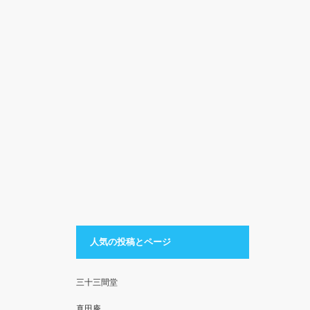
人気の投稿とページ
三十三間堂
真田庵