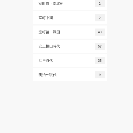
室町前・南北朝
2
室町中期
2
室町後・戦国
40
安土桃山時代
57
江戸時代
35
明治〜現代
9