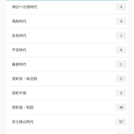
神話〜古墳時代
4
飛鳥時代
4
奈良時代
1
平安時代
9
鎌倉時代
1
室町前・南北朝
2
室町中期
2
室町後・戦国
40
安土桃山時代
57