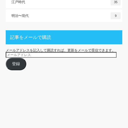
江戸時代
35
明治〜現代
9
記事をメールで購読
メールアドレスを記入して購読すれば、更新をメールで受信できます。
メ
ー
ル
ア
登録
ド
レ
ス