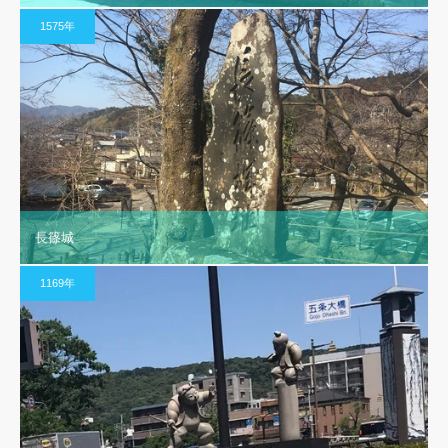
1575年
長篠城
1169年