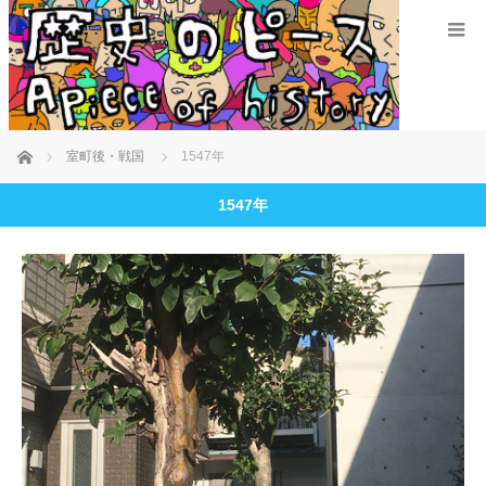
ホーム
室町後・戦国
1547年
1547年