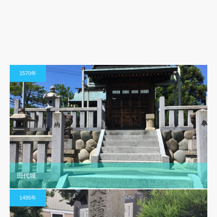
1570年
田代城
1495年