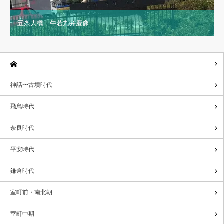
五条大橋 牛若丸弁慶像
神話〜古墳時代
飛鳥時代
奈良時代
平安時代
鎌倉時代
室町前・南北朝
室町中期