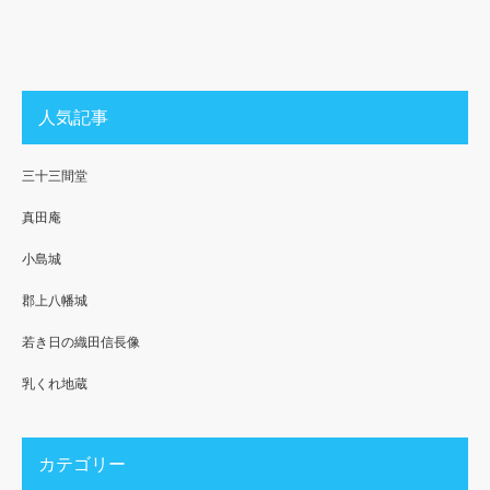
人気記事
三十三間堂
真田庵
小島城
郡上八幡城
若き日の織田信長像
乳くれ地蔵
カテゴリー