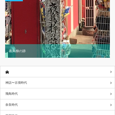
夜鳥柳の跡
神話〜古墳時代
飛鳥時代
奈良時代