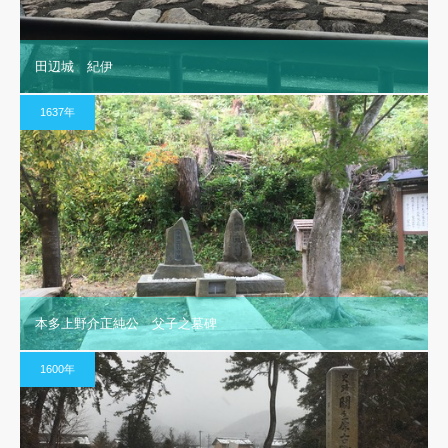
田辺城 紀伊
1637年
本多上野介正純公 父子之墓碑
1600年