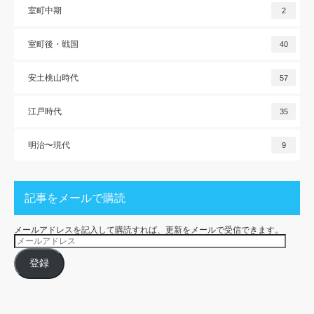
室町中期
2
室町後・戦国
40
安土桃山時代
57
江戸時代
35
明治〜現代
9
記事をメールで購読
メールアドレスを記入して購読すれば、更新をメールで受信できます。
メ
ー
ル
ア
登録
ド
レ
ス