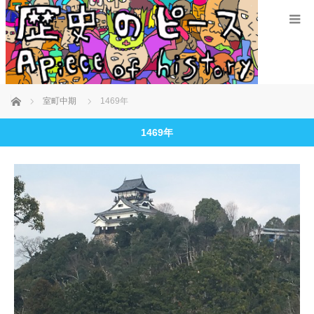
ホーム
室町中期
1469年
1469年