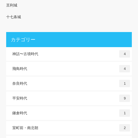
亘利城
十七条城
カテゴリー
神話〜古墳時代
4
飛鳥時代
4
奈良時代
1
平安時代
9
鎌倉時代
1
室町前・南北朝
2