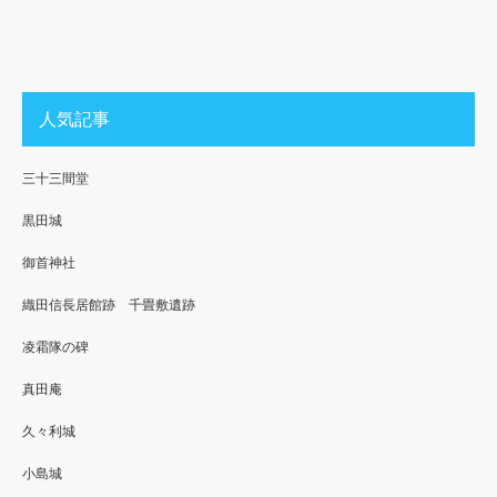
人気記事
三十三間堂
黒田城
御首神社
織田信長居館跡 千畳敷遺跡
凌霜隊の碑
真田庵
久々利城
小島城