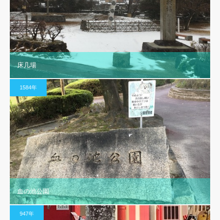
床几場
1584年
血の池公園
947年