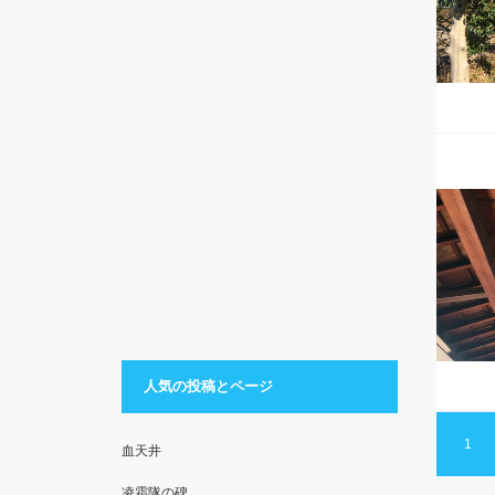
人気の投稿とページ
1
血天井
凌霜隊の碑