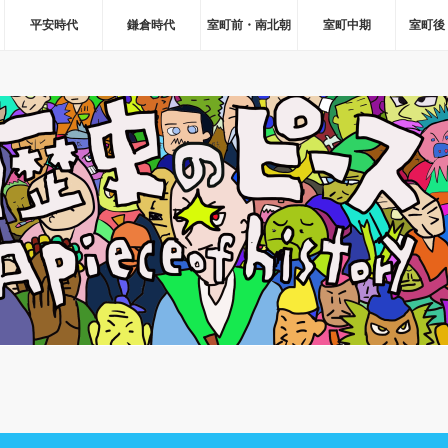
平安時代
鎌倉時代
室町前・南北朝
室町中期
室町後