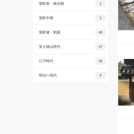
室町前・南北朝
2
室町中期
2
室町後・戦国
40
安土桃山時代
57
江戸時代
35
明治〜現代
9