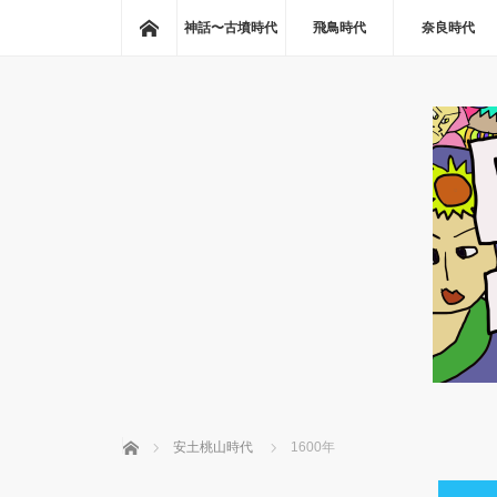
ホーム
神話〜古墳時代
飛鳥時代
奈良時代
ホーム
安土桃山時代
1600年