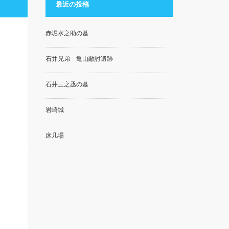
最近の投稿
赤堀水之助の墓
石井兄弟 亀山敵討遺跡
石井三之丞の墓
岩崎城
床几場