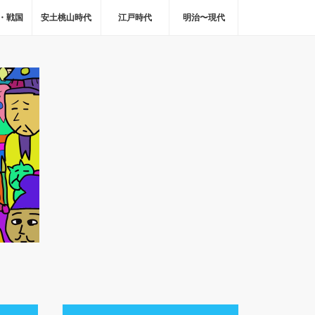
・戦国
安土桃山時代
江戸時代
明治〜現代