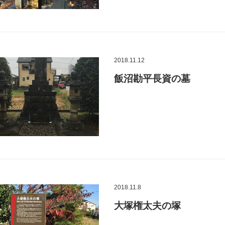
2018.11.12
飯沼勘平長資の墓
2018.11.8
大塚権太夫の塚